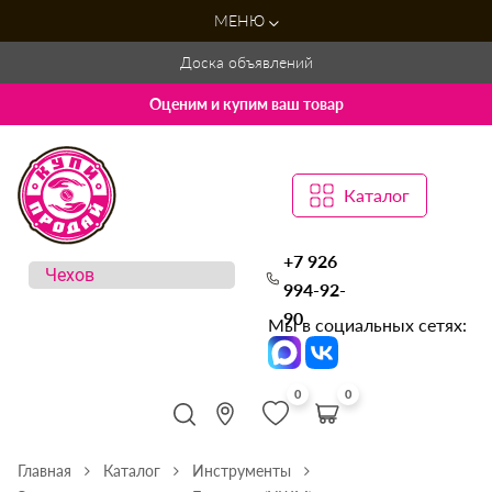
МЕНЮ
Доска объявлений
Оценим и купим ваш товар
Каталог
+7 926
994-92-
90
Мы в социальных сетях:
0
0
Главная
Каталог
Инструменты