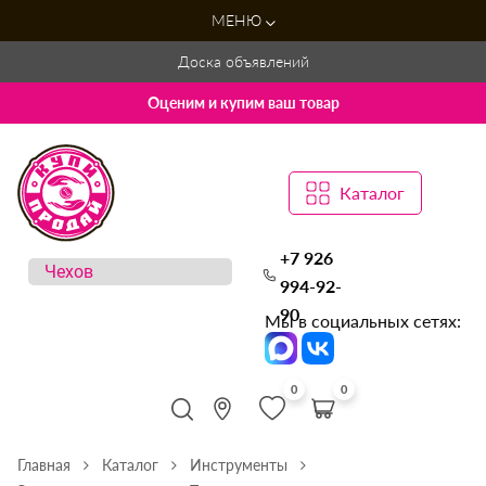
МЕНЮ
Доска объявлений
Оценим и купим ваш товар
Каталог
+7 926
994-92-
90
Мы в социальных сетях:
0
0
Главная
Каталог
Инструменты