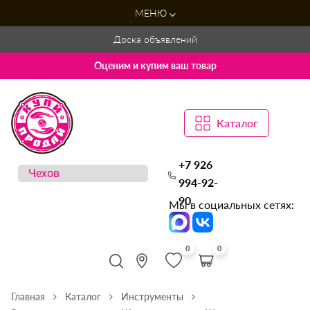
МЕНЮ
Доска объявлений
Оценим и купим ваш товар
Каталог
+7 926
994-92-
90
Мы в социальных сетях:
0
0
Главная
Каталог
Инструменты