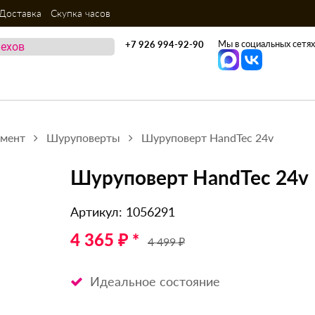
Доставка
Скупка часов
Мы в социальных сетях
+7 926 994-92-90
умент
Шуруповерты
Шуруповерт HandTec 24v
Шуруповерт HandTec 24v
Артикул: 1056291
4 365 ₽ *
4 499 ₽
Идеальное состояние