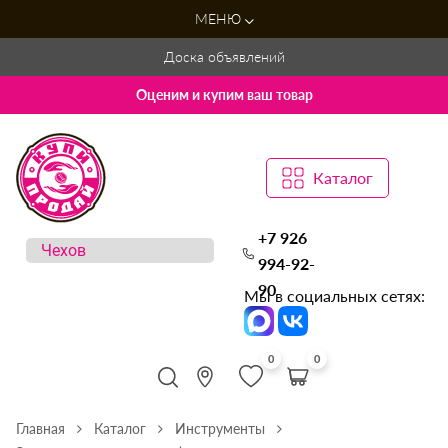
МЕНЮ
Доска объявлений
Оценим и купим ваш товар
Каталог
+7 926
994-92-
90
Мы в социальных сетях:
0
0
Главная
Каталог
Инструменты