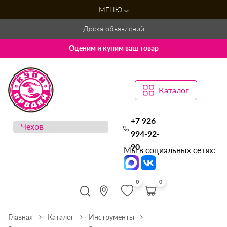
МЕНЮ
Доска объявлений
Оценим и купим ваш товар
Каталог
+7 926
994-92-
90
Мы в социальных сетях:
0
0
Главная
Каталог
Инструменты