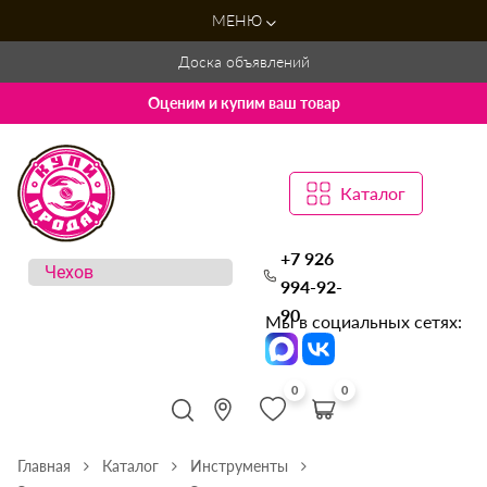
МЕНЮ
Доска объявлений
Оценим и купим ваш товар
Каталог
+7 926
994-92-
90
Мы в социальных сетях:
0
0
Главная
Каталог
Инструменты