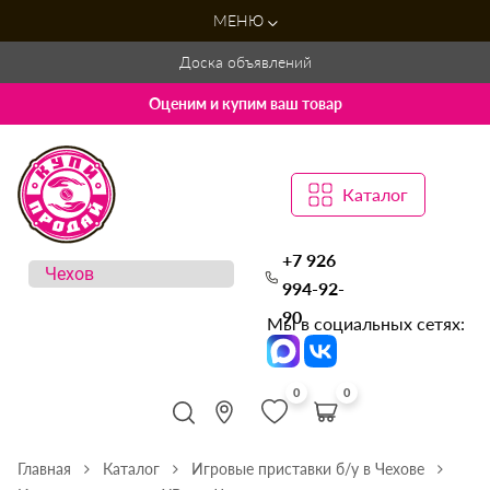
МЕНЮ
Доска объявлений
Оценим и купим ваш товар
Каталог
+7 926
994-92-
90
Мы в социальных сетях:
0
0
Главная
Каталог
Игровые приставки б/у в Чехове