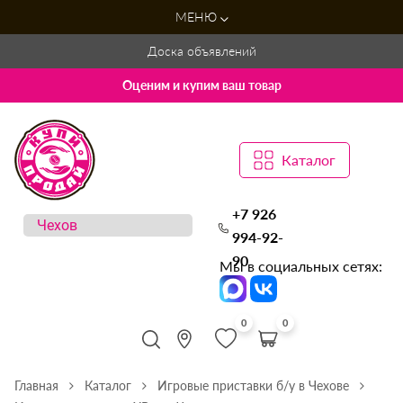
МЕНЮ
Доска объявлений
Оценим и купим ваш товар
Каталог
+7 926
994-92-
90
Мы в социальных сетях:
0
0
Главная
Каталог
Игровые приставки б/у в Чехове