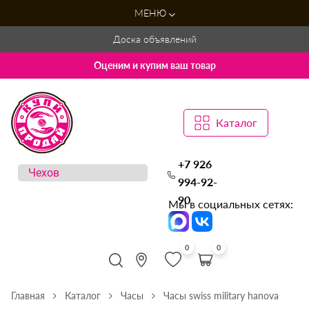
МЕНЮ
Доска объявлений
Оценим и купим ваш товар
Каталог
+7 926
994-92-
90
Мы в социальных сетях:
0
0
Главная
Каталог
Часы
Часы swiss military hanova