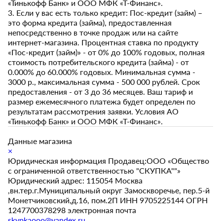
«Тинькофф Банк» и ООО МФК «Т-Финанс».
3. Если у вас есть только кредит: Пос-кредит (займ) –
это форма кредита (займа), предоставленная
непосредственно в точке продаж или на сайте
интернет-магазина. Процентная ставка по продукту
«Пос-кредит (займ)» - от 0% до 100% годовых, полная
стоимость потребительского кредита (займа) - от
0.000% до 60.000% годовых. Минимальная сумма -
3000 р., максимальная сумма - 500 000 рублей. Срок
предоставления - от 3 до 36 месяцев. Ваш тариф и
размер ежемесячного платежа будет определен по
результатам рассмотрения заявки. Условия АО
«Тинькофф Банк» и ООО МФК «Т-Финанс».
Данные магазина
×
Юридическая информация Продавец:ООО «Общество
с ограниченной ответственностью "СКУПКА""»
Юридический адрес: 115054 Москва
,вн.тер.г.Муниципальный округ Замоскворечье, пер.5-й
Монетчиковский,д.16, пом.2П ИНН 9705225144 ОГРН
1247700378298 электронная почта
skypkaooo@yandex.ru