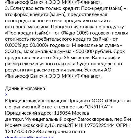
«Тинькофф Банк» и ООО МФК «Т-Финанс».
3. Если у вас есть только кредит: Пос-кредит (займ) –
это форма кредита (займа), предоставленная
непосредственно в точке продаж или на сайте
интернет-магазина. Процентная ставка по продукту
«Пос-кредит (займ)» - от 0% до 100% годовых, полная
стоимость потребительского кредита (займа) - от
0.000% до 60.000% годовых. Минимальная сумма -
3000 р., максимальная сумма - 500 000 рублей. Срок
предоставления - от 3 до 36 месяцев. Ваш тариф и
размер ежемесячного платежа будет определен по
результатам рассмотрения заявки. Условия АО
«Тинькофф Банк» и ООО МФК «Т-Финанс».
Данные магазина
×
Юридическая информация Продавец:ООО «Общество
с ограниченной ответственностью "СКУПКА""»
Юридический адрес: 115054 Москва
,вн.тер.г.Муниципальный округ Замоскворечье, пер.5-й
Монетчиковский,д.16, пом.2П ИНН 9705225144 ОГРН
1247700378298 электронная почта
skypkaooo@yandex.ru