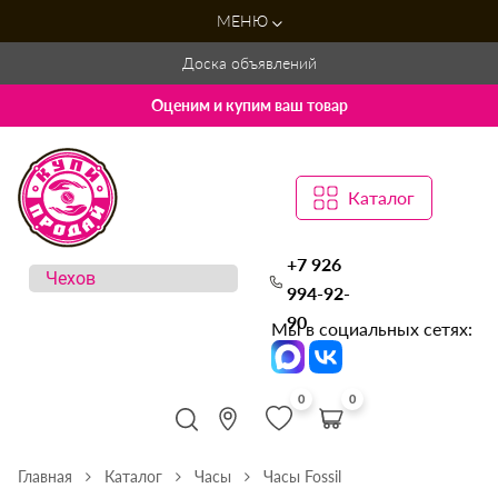
МЕНЮ
Доска объявлений
Оценим и купим ваш товар
Каталог
+7 926
994-92-
90
Мы в социальных сетях:
0
0
Главная
Каталог
Часы
Часы Fossil