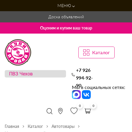
МЕНЮ
Доска объявлений
Оценим и купим ваш товар
Каталог
+7 926
994-92-
90
Мы в социальных сетях:
0
0
Главная
Каталог
Автотовары