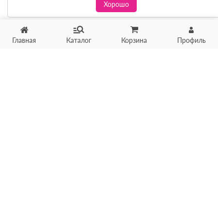
Хорошо
Главная
Каталог
Корзина
Профиль
Хотите продать товар?
Оцените товар по фото
онлайн в течение 10 минут
Загрузить фото