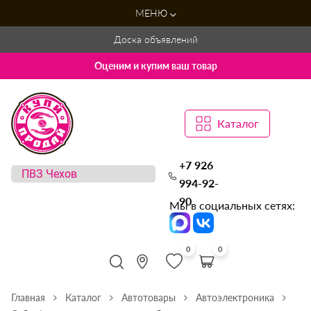
МЕНЮ
Доска объявлений
Оценим и купим ваш товар
Каталог
+7 926
994-92-
90
Мы в социальных сетях:
0
0
Главная
Каталог
Автотовары
Автоэлектроника