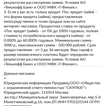
результатам рассмотрения заявки. Условия АО
«Тинькофф Банк» и ООО МФК «Т-Финанс».
3. Если у вас есть только кредит: Пос-кредит (займ) –
это форма кредита (займа), предоставленная
непосредственно в точке продаж или на сайте
интернет-магазина. Процентная ставка по продукту
«Пос-кредит (займ)» - от 0% до 100% годовых, полная
стоимость потребительского кредита (займа) - от
0.000% до 60.000% годовых. Минимальная сумма -
3000 р., максимальная сумма - 500 000 рублей. Срок
предоставления - от 3 до 36 месяцев. Ваш тариф и
размер ежемесячного платежа будет определен по
результатам рассмотрения заявки. Условия АО
«Тинькофф Банк» и ООО МФК «Т-Финанс».
Данные магазина
×
Юридическая информация Продавец:ООО «Общество
с ограниченной ответственностью "СКУПКА""»
Юридический адрес: 115054 Москва
,вн.тер.г.Муниципальный округ Замоскворечье, пер.5-й
Монетчиковский,д.16, пом.2П ИНН 9705225144 ОГРН