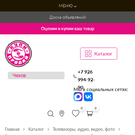
МЕНЮ
Доска объявлений
Оценим и купим ваш товар
Каталог
+7 926
994-92-
90
Мы в социальных сетях:
0
0
Главная
Каталог
Телевизоры, аудио, видео, фото