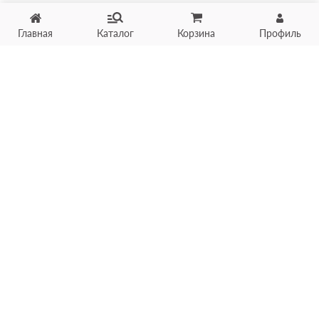
Главная
Каталог
Корзина
Профиль
Хотите продать товар?
Оцените товар по фото
онлайн в течение 10 минут
Загрузить фото