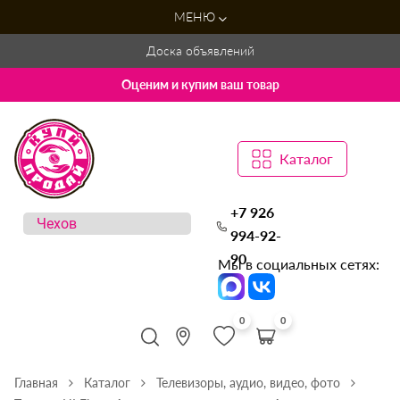
МЕНЮ
Доска объявлений
Оценим и купим ваш товар
Каталог
+7 926
994-92-
90
Мы в социальных сетях:
0
0
Главная
Каталог
Телевизоры, аудио, видео, фото