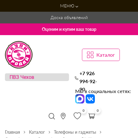
МЕНЮ
Доска объявлений
Оценим и купим ваш товар
Каталог
+7 926
994-92-
90
Мы в социальных сетях:
0
0
Главная
Каталог
Телефоны и гаджеты