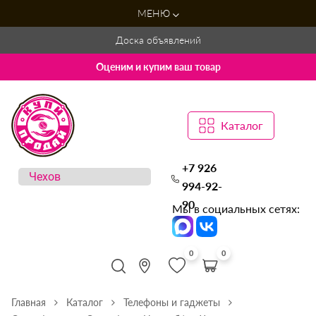
МЕНЮ
Доска объявлений
Оценим и купим ваш товар
Каталог
+7 926
994-92-
90
Мы в социальных сетях:
0
0
Главная
Каталог
Телефоны и гаджеты