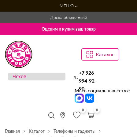
МЕНЮ
Доска объявлений
Оценим и купим ваш товар
Каталог
+7 926
994-92-
90
Мы в социальных сетях:
0
0
Главная
Каталог
Телефоны и гаджеты