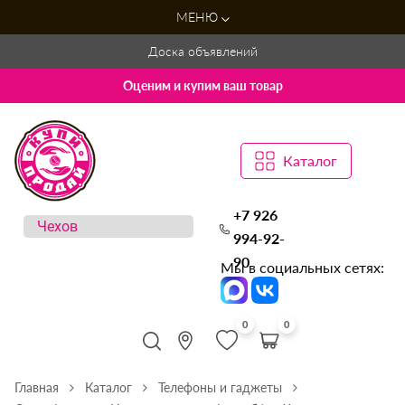
МЕНЮ
Доска объявлений
Оценим и купим ваш товар
Каталог
+7 926
994-92-
90
Мы в социальных сетях:
0
0
Главная
Каталог
Телефоны и гаджеты