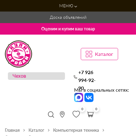
МЕНЮ
Доска объявлений
Оценим и купим ваш товар
Каталог
+7 926
994-92-
90
Мы в социальных сетях:
0
0
Главная
Каталог
Компьютерная техника