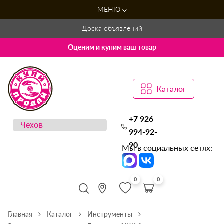
МЕНЮ
Доска объявлений
Оценим и купим ваш товар
Каталог
+7 926
994-92-
90
Мы в социальных сетях:
0
0
Главная
Каталог
Инструменты